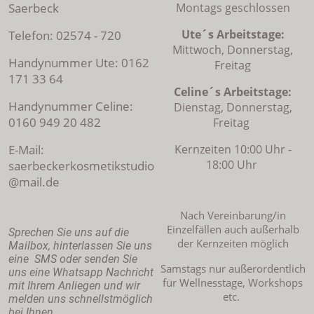
Saerbeck
Montags geschlossen
Ute´s Arbeitstage:
Telefon: 02574 - 720
Mittwoch, Donnerstag,
Handynummer Ute: 0162
Freitag
171 33 64
Celine´s Arbeitstage:
Handynummer Celine:
Dienstag, Donnerstag,
0160 949 20 482
Freitag
E-Mail:
Kernzeiten 10:00 Uhr -
18:00 Uhr
saerbeckerkosmetikstudio
@mail.de
Nach Vereinbarung/in
Einzelfällen auch außerhalb
Sprechen Sie uns auf die
der Kernzeiten möglich
Mailbox, hinterlassen Sie uns
eine SMS oder senden Sie
Samstags nur außerordentlich
uns eine Whatsapp Nachricht
für Wellnesstage, Workshops
mit Ihrem Anliegen und wir
etc.
melden uns schnellstmöglich
bei Ihnen