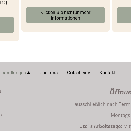
ung
Klicken Sie hier für mehr
Informationen
r
ehandlungen
Über uns
Gutscheine
Kontakt
o
Öffnun
ausschließlich nach Term
ck
Montags 
Ute´s Arbeitstage:
Mit