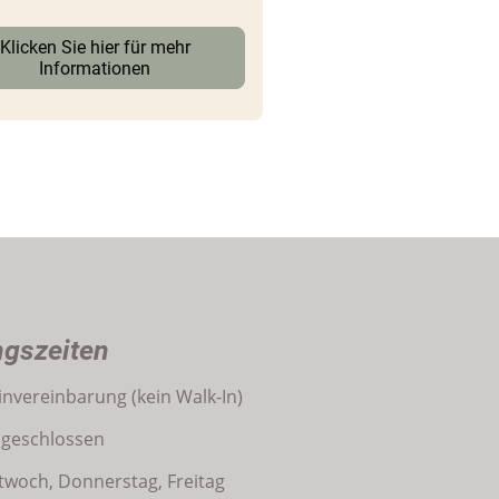
Klicken Sie hier für mehr
Informationen
gszeiten
invereinbarung (kein Walk-In)
geschlossen
twoch, Donnerstag, Freitag