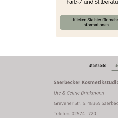
Farb-/ und Stilberat
Klicken Sie hier für meh
Informationen
Startseite
B
Saerbecker Kosmetikstudi
Ute & Celine Brinkmann
Grevener Str. 5, 48369 Saerbe
Telefon: 02574 - 720